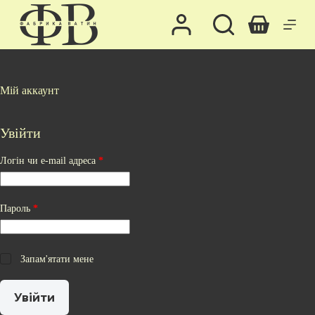
П
е
Кошик
р
е
й
т
и
Мій аккаунт
д
о
в
Увійти
м
і
Обов’язкове
Логін чи e-mail адреса
*
с
т
у
Обов’язкове
Пароль
*
Запам'ятати мене
Увійти