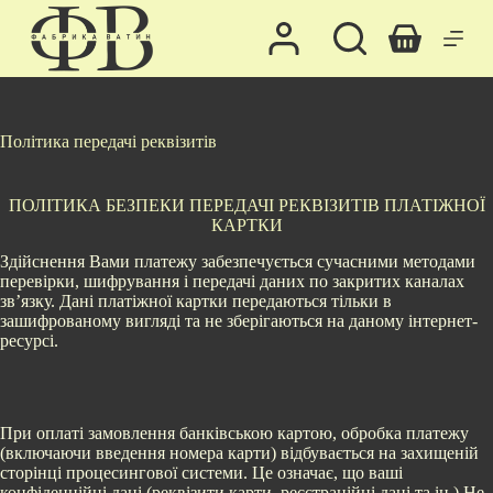
П
е
Кошик
р
е
й
т
и
Політика передачі реквізитів
д
о
в
ПОЛІТИКА БЕЗПЕКИ ПЕРЕДАЧІ РЕКВІЗИТІВ ПЛАТІЖНОЇ
м
КАРТКИ
і
с
Здійснення Вами платежу забезпечується сучасними методами
т
перевірки, шифрування і передачі даних по закритих каналах
у
зв’язку. Дані платіжної картки передаються тільки в
зашифрованому вигляді та не зберігаються на даному інтернет-
ресурсі.
При оплаті замовлення банківською картою, обробка платежу
(включаючи введення номера карти) відбувається на захищеній
сторінці процесингової системи. Це означає, що ваші
конфіденційні дані (реквізити карти, реєстраційні дані та ін.) Не