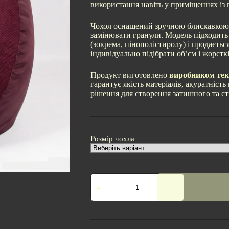
використання навіть у приміщеннях із
Чохол оснащений зручною блискавкою,
замінювати гранули. Модель підходить
(зокрема, пінополістиролу) і продаєтьс
індивідуально підібрати об’єм і жорсткі
Продукт виготовлено
виробником тек
гарантує якість матеріалів, акуратність
рішення для створення затишного та ст
Розмір чохла
Чохол
Для
Крісла-
мішка
Груша
Мікро-