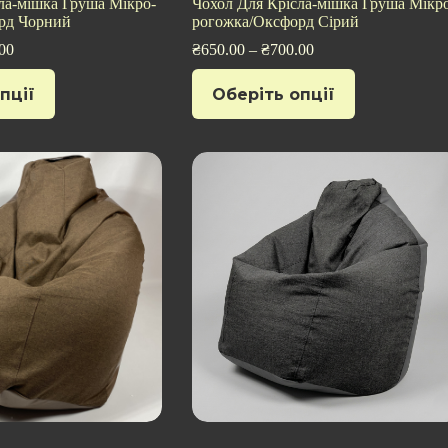
ла-мішка Груша Мікро-
Чохол Для Крісла-мішка Груша Мікр
рд Чорний
рогожка/Оксфорд Сірий
00
₴
650.00
–
₴
700.00
Цей
пції
Оберіть опції
товар
має
кілька
варіантів.
Параметри
можна
вибрати
на
сторінці
товару