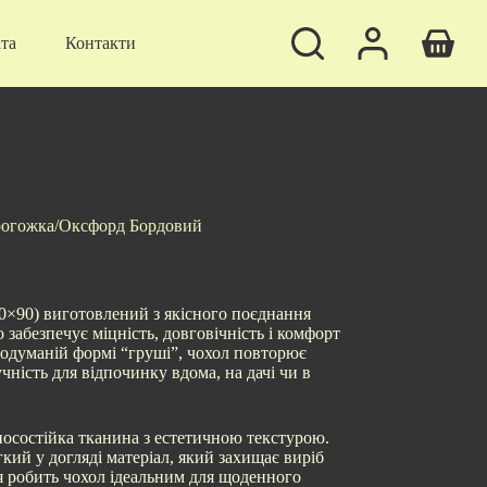
ата
Контакти
Кошик
рогожка/Оксфорд Бордовий
0×90) виготовлений з якісного поєднання
забезпечує міцність, довговічність і комфорт
одуманій формі “груші”, чохол повторює
чність для відпочинку вдома, на дачі чи в
осостійка тканина з естетичною текстурою.
ий у догляді матеріал, який захищає виріб
ія робить чохол ідеальним для щоденного