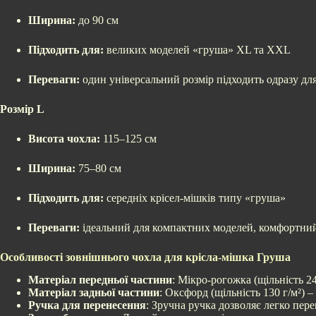
Ширина:
до 90 см
Підходить для:
великих моделей «груша» XL та XXL
Переваги:
один універсальний розмір підходить одразу для
Розмір L
Висота чохла:
115–125 см
Ширина:
75–80 см
Підходить для:
середніх крісел-мішків типу «груша»
Переваги:
ідеальний для компактних моделей, комфортний 
Особливості зовнішнього чохла для крісла-мішка Груша
Матеріал передньої частини
: Мікро-рогожка (щільність 24
Матеріал задньої частини
: Оксфорд (щільність 130 г/м²)
Ручка для перенесення
: Зручна ручка дозволяє легко пере