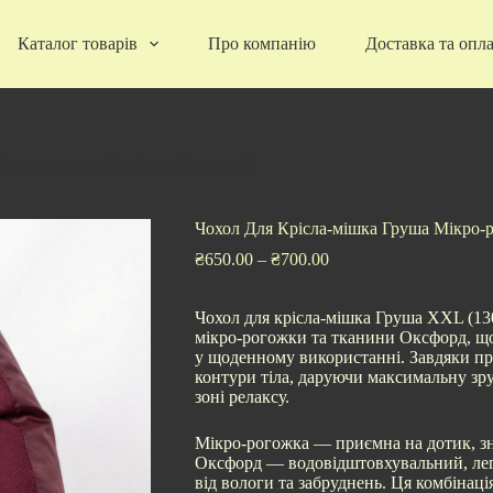
Каталог товарів
Про компанію
Доставка та опл
Мікро-рогожка/Оксфорд Бордовий
Чохол Для Крісла-мішка Груша Мікро-
₴
650.00
–
₴
700.00
Чохол для крісла-мішка Груша XXL (13
мікро-рогожки та тканини Оксфорд, що 
у щоденному використанні. Завдяки пр
контури тіла, даруючи максимальну зру
зоні релаксу.
Мікро-рогожка — приємна на дотик, зн
Оксфорд — водовідштовхувальний, легк
від вологи та забруднень. Ця комбінац