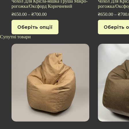
Чохол Для Крісла-мішка Груша Мікро-
Чохол Для Кріс
рогожка/Оксфорд Коричневий
рогожка/Оксфо
₴
650.00
–
₴
700.00
₴
650.00
–
₴
700.
Цей
Цей
Оберіть опції
Оберіть о
товар
товар
має
має
Супутні товари
кілька
кілька
варіантів.
варіантів.
Параметри
Параметри
можна
можна
вибрати
вибрати
на
на
сторінці
сторінці
товару
товару