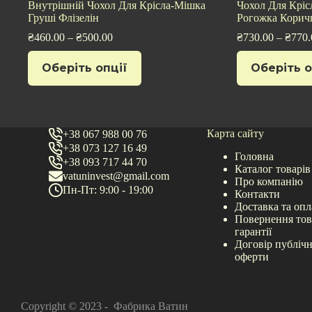
Внутрішній Чохол Для Крісла-Мішка
Чохол Для Кріс
Груші Флізелін
Рогожка Корич
₴
460.00
–
₴
500.00
₴
730.00
–
₴
770.
Цей
Цей
Оберіть опції
Оберіть о
товар
товар
має
має
кілька
кілька
варіантів.
варіантів.
Параметри
Параметри
можна
можна
Карта сайту
+38 067 988 00 76
вибрати
вибрати
+38 073 127 16 49
на
на
Головна
+38 093 717 44 70
сторінці
сторінці
Каталог товарів
vatuninvest@gmail.com
товару
товару
Про компанію
Пн-Пт: 9:00 - 19:00
Контакти
Доставка та опл
Повернення тов
гарантії
Договір публічн
оферти
Copyright © 2023 - Фабрика Ватин