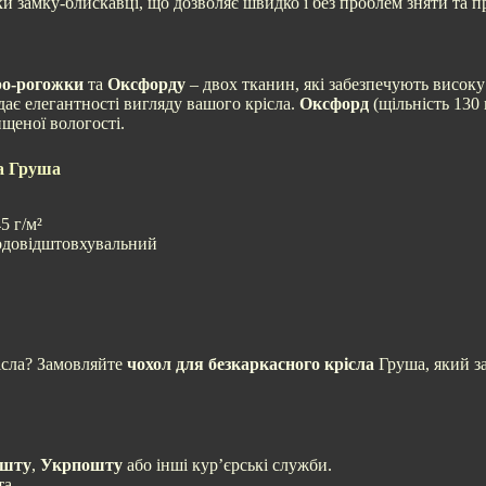
ки замку-блискавці, що дозволяє швидко і без проблем зняти та п
о-рогожки
та
Оксфорду
– двох тканин, які забезпечують високу
одає елегантності вигляду вашого крісла.
Оксфорд
(щільність 130
ищеної вологості.
ка Груша
5 г/м²
 водовідштовхувальний
ісла? Замовляйте
чохол для безкаркасного крісла
Груша, який за
ошту
,
Укрпошту
або інші кур’єрські служби.
та.