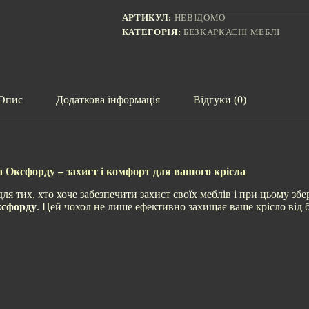
рогожка/
Оксфорд
АРТИКУЛ:
НЕВІДОМО
Бордовий
КАТЕГОРІЯ:
БЕЗКАРКАСНІ МЕБЛІ
кількість
Опис
Додаткова інформація
Відгуки (0)
 Оксфорду – захист і комфорт для вашого крісла
ля тих, хто хоче забезпечити захист своїх меблів і при цьому зб
сфорду
. Цей чохол не лише ефективно захищає ваше крісло від б