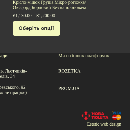
Крісло-мішок Груша Мікро-рогожка/
Оксфорд Бордовий Без наповнювача
₴
1,130.00
–
₴
1,200.00
Цей
Оберіть опції
товар
має
кілька
варіантів.
Параметри
можна
лади
Ми на інших платформах
вибрати
на
сторінці
ь, Льотчиків-
ROZETKA
товару
елів, 34
ревського, 92
PROM.UA
во не працює)
Estetic web design