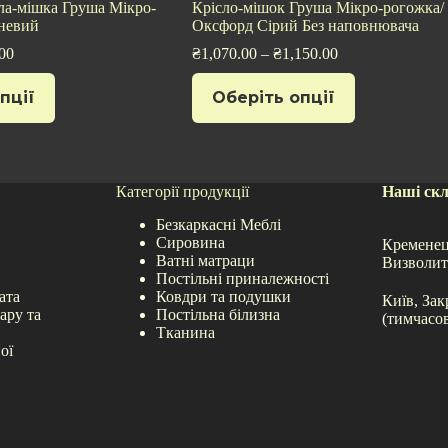
ла-мішка Груша Мікро-
Крісло-мішок Груша Мікро-рогожка/
невий
Оксфорд Сірий Без наповнювача
00
₴
1,070.00
–
₴
1,150.00
Цей
пції
Оберіть опції
товар
має
кілька
варіантів.
Параметри
можна
Категорії продукції
Наші ск
вибрати
на
Безкаркасні Меблі
сторінці
Сировина
Кременец
товару
Ватні матраци
Визволит
Постільні приналежності
ата
Ковдри та подушки
Київ, Зак
ару та
Постільна білизна
(тимчасо
Тканина
ої