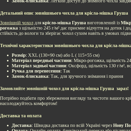
Замок-блискавка
: Легкий доступ до знімного чохла завдя
Детальний опис зовнішнього чохла для крісла-мішка Груша
Зовнішній чохол
для
крісло-мішка Груша
виготовлений із
Мікр
рогожка
з щільністю 245 г/м² дає приємне відчуття на дотик і д
стійкість до вологи та зберігає чохол сухим навіть в умовах підв
Технічні характеристики зовнішнього чохла для крісла-міш
Розмір
: XXL (130×90 см) або L ( 115×55 см)
Матеріал передньої частини
: Мікро-рогожка, щільність 24
Матеріал задньої частини
: Оксфорд, щільність 130 г/м²,
Ручка для перенесення
: Так
Замок-блискавка
: Так, для зручного знімання і прання
Замовляйте зовнішній чохол для крісла-мішка Груша зараз!
Потрібно подбати про збереження вигляду та чистоти вашого кр
насолоджуйтесь комфортом!
Доставка та оплата
Доставка
: Швидка доставка по всій Україні через
Нову П
Оплата
: Онлайн-оплата, банківський переказ або післяпла