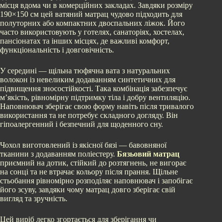
місця вдома чи в комерційних закладах. Завдяки розміру
190×150 см цей ватяний матрац чудово підходить для
полуторних або компактних двоспальних ліжок. Його
часто використовують у готелях, санаторіях, хостелах,
пансіонатах та інших місцях, де важливі комфорт,
функціональність і довговічність.
У середині — щільна тюфячна вата з натуральних
волокон із невеликим додаванням синтетичних для
підвищення зносостійкості. Така комбінація забезпечує
м’якість, рівномірну підтримку тіла і добру вентиляцію.
Наповнювач зберігає свою форму навіть після тривалого
використання та не потребує складного догляду. Він
гіпоалергенний і безпечний для щоденного сну.
Чохол виготовлений із якісної бязі — бавовняної
тканини з додаванням поліестеру.
Бязьовий матрац
приємний на дотик, стійкий до розтягнень, не вигорає
на сонці та не втрачає кольору після прання. Щільне
стьобання рівномірно розподіляє наповнювач і запобігає
його зсуву, завдяки чому матрац довго зберігає свій
вигляд та зручність.
Цей виріб легко згортається для зберігання чи