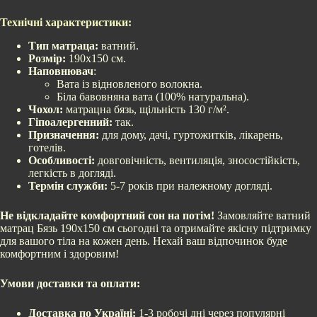
Технічні характеристики:
Тип матраца:
ватний.
Розмір:
190х150 см.
Наповнювач
:
Вата із відновленого волокна.
Біла бавовняна вата (100% натуральна).
Чохол:
матрацна бязь, щільність 130 г/м².
Гіпоалергенний:
так.
Призначення:
для дому, дачі, гуртожитків, лікарень,
готелів.
Особливості:
довговічність, вентиляція, зносостійкість,
легкість в догляді.
Термін служби:
5-7 років при належному догляді.
Не відкладайте комфортний сон на потім!
Замовляйте ватний
матрац Бязь 190х150 см сьогодні та отримайте якісну підтримку
для вашого тіла на кожен день. Нехай ваш відпочинок буде
комфортним і здоровим!
Умови доставки та оплати:
Доставка по Україні:
1-3 робочі дні через популярні