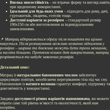
Висока зносостійкість
– не втрачає форму та вигляд навіть
при щоденному використанні.
Ідеальний для будь-яких умов
– підходить для дому, дачі,
гуртожитків, лікарень, готелів тощо.
Доступні варіанти за розміром
– стандартний розмір
190х150 см або виготовлення за індивідуальними
замовленнями.
📌
Матрац відправляється одразу після пошиття та щільно
пакується. Після розпакування можливе незначне відхилення у
розмірах – ширина та довжина можуть бути трохи меншими,
а висота більшою. Протягом кількох днів використання, матрац
розрівняється та набуде заявлених розмірів.
Детальний опис:
Матрац із
натуральним бавовняним чохлом
забезпечує
циркуляцію повітря, запобігаючи перегріванню тіла під час сну.
Наповнювач із
ватного волокна
гарантує комфорт, підтримку та
довговічність у використанні.
Завдяки
доступності різних варіантів наповнювача
, ви можете
обрати саме той рівень м’якості та екологічності, який вам
потрібен.