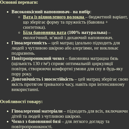
Основні переваги:
Високоякісний наповнювач
–
на вибір
:
Вата із відновленого волокна
– бюджетний варіант,
що зберігає форму та пружність (бавовна +
синтетика).
Біла бавовняна вата
(100% натуральна)
–
екологічний, м’який і дихаючий наповнювач.
Гіпоалергенність
– цей матрац ідеально підходить для
людей з чутливою шкірою або алергіями, не викликає
подразнень.
Повітропроникний чохол
– бавовняна матрацна бязь
(щільність 130 г/м²) сприяє оптимальній циркуляції
повітря, створюючи комфортні умови для сну в будь-яку
пору року.
Довговічність і зносостійкість
– цей матрац зберігає свою
якість протягом тривалого часу, навіть при інтенсивному
використанні.
Особливості товару:
Гіпоалергенні матеріали
– підходить для всіх, включаючи
дітей та людей з чутливою шкірою.
Чохол з бавовняної бязі
– для легкого догляду та
повітропроникності.