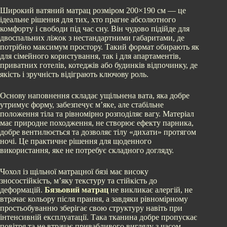
Широкий ватяний матрац розміром 200×190 см — це
ідеальне рішення для тих, хто прагне абсолютного
комфорту і свободи під час сну. Він чудово підійде для
двоспальних ліжок з нестандартними габаритами, де
потрібно максимум простору. Такий формат обирають як
для сімейного користування, так і для апартаментів,
приватних готелів, котеджів або будинків відпочинку, де
якість і зручність відіграють ключову роль.
Основу наповнення складає ущільнена вата, яка добре
утримує форму, забезпечує м’яке, але стабільне
положення тіла та рівномірно розподіляє вагу. Матеріал
має природне походження, не створює ефекту парника,
добре вентилюється та дозволяє тілу «дихати» протягом
ночі. Це практичне рішення для щоденного
використання, яке не потребує складного догляду.
Чохол із щільної матрацної бязі має високу
зносостійкість, м’яку текстуру та стійкість до
деформацій.
Бязьовий матрац
не викликає алергій, не
втрачає кольору після прання, а завдяки рівномірному
простьобуванню зберігає свою структуру навіть при
інтенсивній експлуатації. Така тканина добре пропускає
повітря та не втрачає привабливого вигляду з часом.