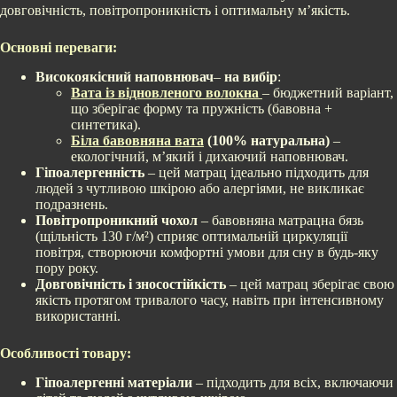
довговічність, повітропроникність і оптимальну м’якість.
Основні переваги:
Високоякісний наповнювач
–
на вибір
:
Вата із відновленого волокна
– бюджетний варіант,
що зберігає форму та пружність (бавовна +
синтетика).
Біла бавовняна вата
(100% натуральна)
–
екологічний, м’який і дихаючий наповнювач.
Гіпоалергенність
– цей матрац ідеально підходить для
людей з чутливою шкірою або алергіями, не викликає
подразнень.
Повітропроникний чохол
– бавовняна матрацна бязь
(щільність 130 г/м²) сприяє оптимальній циркуляції
повітря, створюючи комфортні умови для сну в будь-яку
пору року.
Довговічність і зносостійкість
– цей матрац зберігає свою
якість протягом тривалого часу, навіть при інтенсивному
використанні.
Особливості товару:
Гіпоалергенні матеріали
– підходить для всіх, включаючи