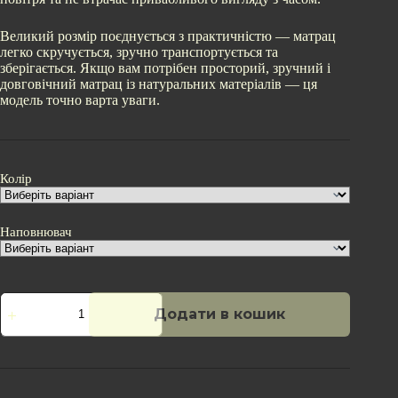
Великий розмір поєднується з практичністю — матрац
легко скручується, зручно транспортується та
зберігається. Якщо вам потрібен просторий, зручний і
довговічний матрац із натуральних матеріалів — ця
модель точно варта уваги.
Колір
Наповнювач
Ватяний
Додати в кошик
матрац
бязь
200х190
кількість