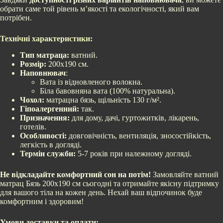
обрати саме той рівень м’якості та екологічності, який вам
потрібен.
Технічні характеристики:
Тип матраца:
ватний.
Розмір:
200х190 см.
Наповнювач
:
Вата із відновленого волокна.
Біла бавовняна вата (100% натуральна).
Чохол:
матрацна бязь, щільність 130 г/м².
Гіпоалергенний:
так.
Призначення:
для дому, дачі, гуртожитків, лікарень,
готелів.
Особливості:
довговічність, вентиляція, зносостійкість,
легкість в догляді.
Термін служби:
5-7 років при належному догляді.
Не відкладайте комфортний сон на потім!
Замовляйте ватний
матрац Бязь 200х190 см сьогодні та отримайте якісну підтримку
для вашого тіла на кожен день. Нехай ваш відпочинок буде
комфортним і здоровим!
Умови доставки та оплати: