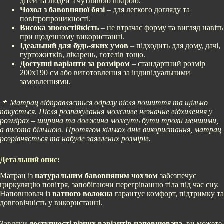
дітей та людей з чутливою шкірою.
Чохол з бавовняної бязі
– для легкого догляду та
повітропроникності.
Висока зносостійкість
– не втрачає форму та вигляд навіть
при щоденному використанні.
Ідеальний для будь-яких умов
– підходить для дому, дачі,
гуртожитків, лікарень, готелів тощо.
Доступні варіанти за розміром
– стандартний розмір
200х190 см або виготовлення за індивідуальними
замовленнями.
📌
Матрац відправляється одразу після пошиття та щільно
пакується. Після розпакування можливе незначне відхилення у
розмірах – ширина та довжина можуть бути трохи меншими,
а висота більшою. Протягом кількох днів використання, матрац
розрівняється та набуде заявлених розмірів.
Детальний опис:
Матрац із
натуральним бавовняним чохлом
забезпечує
циркуляцію повітря, запобігаючи перегріванню тіла під час сну.
Наповнювач із
ватного волокна
гарантує комфорт, підтримку та
довговічність у використанні.
Завдяки
доступності різних варіантів наповнювача
, ви можете