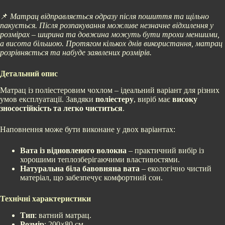
📌
Матрац відправляється одразу після пошиття та щільно
пакується. Після розпакування можливе незначне відхилення у
розмірах – ширина та довжина можуть бути трохи меншими,
а висота більшою. Протягом кількох днів використання, матрац
розрівняється та набуде заявлених розмірів.
Детальний опис
Матрац із поліестеровим чохлом – ідеальний варіант для різних
умов експлуатації. Завдяки
поліестеру
, виріб має
високу
зносостійкість та легко чиститься
.
Наповнення може бути виконане у двох варіантах:
Вата із відновленого волокна
– практичний вибір із
хорошими теплозберігаючими властивостями.
Натуральна біла бавовняна вата
– екологічно чистий
матеріал, що забезпечує комфортний сон.
Технічні характеристики
Тип
: ватний матрац.
Розмір
: 200×80 см.