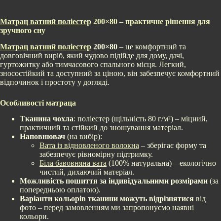
Матрац ватний поліестер
200×80 – практичне рішення для
зручного сну
Матрац ватний поліестер
200×80
– це комфортний та
довговічний виріб, який чудово підійде для дому, дачі,
гуртожитку або тимчасового спального місця. Легкий,
зносостійкий та доступний за ціною, він забезпечує комфортний
відпочинок і простоту у догляді.
Особливості матраца
Тканина чохла
: поліестер (щільність 80 г/м²) – міцний,
практичний та стійкий до зношування матеріал.
Наповнювач
(на вибір):
Вата із відновленого волокна
– зберігає форму та
забезпечує рівномірну підтримку.
Біла бавовняна вата
(100% натуральна) – екологічно
чистий, дихаючий матеріал.
Можливість пошиття за індивідуальними розмірами
(за
попередньою оплатою).
Варіанти кольорів тканини можуть відрізнятися
від
фото – перед замовленням ми запропонуємо наявні
кольори.