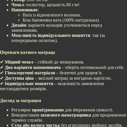
Чохол
: поліестер, щільність 80 г/м².
Наповнювач
:
Вата із відновленого волокна.
Біла бавовняна вата (100% натуральна).
Дизайн
: варіанти кольорів уточнюються перед
замовленням.
Можливість індивідуального пошиття
: так (за
попередньою оплатою).
Переваги ватного матраца
✔
Міцний чохол
– стійкий до зношування.
✔
Два варіанти наповнювача
– оберіть оптимальний для себе.
✔
Гіпоалергенні матеріали
– безпечні для здоров’я.
✔
Доступна ціна
– якісний матрац за вигідною вартістю.
✔
Індивідуальне пошиття
– можливість замовлення
нестандартних розмірів.
Догляд за матрацом
Регулярне
провітрювання
для збереження свіжості.
Використання
захисного наматрацника
для продовження
терміну служби.
Суха або волога чистка
без агресивних мийних засобів.