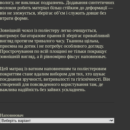
вологу, не викликає подразнень. Додавання синтетичних
волокон робить матеріал більш стійким до деформації —
він не злежується, зберігає об’єм і служить довше без
втрати форми.
Зовнішній чохол із поліестеру легко очищується,
витримує багаторазове прання й зберігає привабливий
вигляд протягом тривалого часу. Тканина щільна,
приємна на дотик і не потребує особливого догляду.
Прострочування по всій площині не тільки покращує
зовнішній вигляд, а й рівномірно фіксує наповнювач.
Цей матрац із ватним наповненням та поліестеровим
покриттям стане вдалим вибором для тих, хто шукає
поєднання зручності, витривалості та гігієнічності. Він
створений для повсякденного користування там, де
важлива надійність без зайвих ускладнень.
Наповнювач