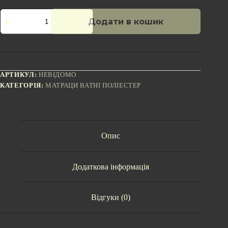
Матрац
Додати в кошик
ватний
поліестер
200x80
кількість
АРТИКУЛ:
НЕВІДОМО
КАТЕГОРІЯ:
МАТРАЦИ ВАТНІ ПОЛІЕСТЕР
Опис
Додаткова інформація
Відгуки (0)