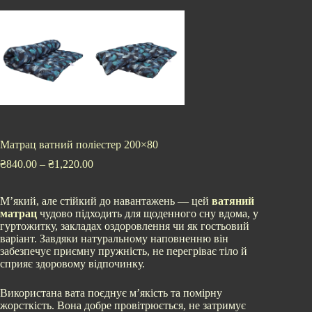
Матрац ватний поліестер 200×80
₴
840.00
–
₴
1,220.00
М’який, але стійкий до навантажень — цей
ватяний
матрац
чудово підходить для щоденного сну вдома, у
гуртожитку, закладах оздоровлення чи як гостьовий
варіант. Завдяки натуральному наповненню він
забезпечує приємну пружність, не перегріває тіло й
сприяє здоровому відпочинку.
Використана вата поєднує м’якість та помірну
жорсткість. Вона добре провітрюється, не затримує