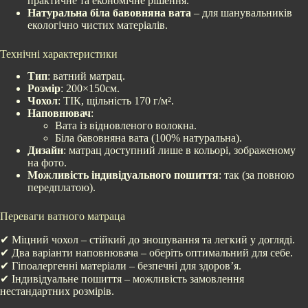
практичне та економічне рішення.
Натуральна біла бавовняна вата
– для шанувальників
екологічно чистих матеріалів.
Технічні характеристики
Тип
: ватний матрац.
Розмір
: 200×150см.
Чохол
: ТІК, щільність 170 г/м².
Наповнювач
:
Вата із відновленого волокна.
Біла бавовняна вата (100% натуральна).
Дизайн
: матрац доступний лише в кольорі, зображеному
на фото.
Можливість індивідуального пошиття
: так (за повною
передплатою).
Переваги ватного матраца
✔ Міцний чохол – стійкий до зношування та легкий у догляді.
✔ Два варіанти наповнювача – оберіть оптимальний для себе.
✔ Гіпоалергенні матеріали – безпечні для здоров’я.
✔ Індивідуальне пошиття – можливість замовлення
нестандартних розмірів.