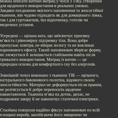
можна описати ватний матрац у чохлі з ТІКу, створений
для щоденного використання в реальних умовах.
Завдяки поєднанню якісного наповнення та зносостійкої
тканини, він чудово підходить як для домашнього ліжка,
так і для гуртожитків, баз відпочинку, готелів чи
медичних установ.
Усередині — щільна вата, що забезпечує приємну
м’якість і рівномірну підтримку тіла. Вона добре
пропускає повітря, не вбирає вологу та не викликає
парникового ефекту. Такий наповнювач зберігає форму,
не злежується й залишається стабільним навіть після
тривалого використання. Матрац із ватою — це
природна основа для комфортного сну без алергенів.
Зовнішній чохол виконано з тканини ТІК — щільного,
натурального бавовняного полотна, відомого своєю
зносостійкістю. Матеріал не деформується після прання,
не розтягується й добре переносить щоденне
навантаження. Тканина м’яка на дотик, дихає, не
подразнює шкіру й не накопичує статичної електрики.
Стьобана поверхня надійно фіксує наповнювач по всій
площині виробу, запобігаючи його зміщенню чи