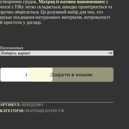
утворенню грудок.
Матрац із ватним наповненням
у
чохлі з ТІКу легко складається, швидко провітрюється та
зручно зберігається. Це розумний вибір для тих, хто
шукає поєднання натуральних матеріалів, витривалості
й простоти у догляді.
Наповнювач
Матрац
Додати в кошик
ватний
ТІК
200x150
кількість
АРТИКУЛ:
НЕВІДОМО
КАТЕГОРІЯ:
МАТРАЦИ ВАТНІ ТІК