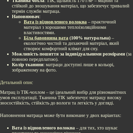
Тканина чохла
: ТІК, щільність 170 г/м² – міцний та
стійкий до зношування матеріал, що забезпечує тривалий
термін служби матраца.
Наповнювач
:
Вата із відновленого волокна
– практичний
матеріал з хорошими теплоізоляційними
властивостями.
Біла бавовняна вата
(100% натуральна)
–
екологічно чистий та дихаючий матеріал, який
створює комфортний клімат для сну.
Можливість пошиття за індивідуальними розмірами
(за
повною передплатою).
Колір тканини
: матраци доступні лише в кольорі,
зображеному на фото.
Детальний опис
Матрац із ТІК-чохлом – це ідеальний вибір для різноманітних
умов експлуатації. Тканина ТІК забезпечує матрацу високу
зносостійкість, стійкість до вологи та легкість у догляді.
Наповнення матраца може бути виконане у двох варіантах:
Вата із відновленого волокна
– для тих, хто шукає