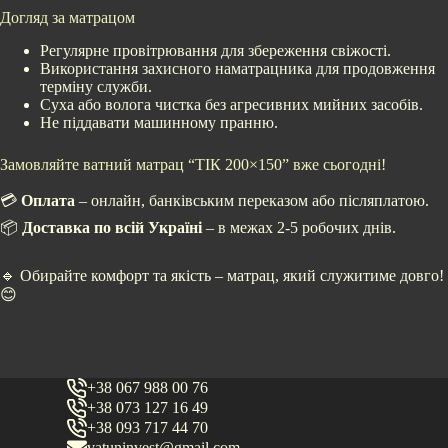
Догляд за матрацом
Регулярне провітрювання для збереження свіжості.
Використання захисного наматрацника для продовження
терміну служби.
Суха або волога чистка без агресивних мийних засобів.
Не піддавати машинному пранню.
Замовляйте ватний матрац “ТІК 200×150” вже сьогодні!
💳
Оплата
– онлайн, банківським переказом або післяплатою.
📦
Доставка по всій Україні
– в межах 2-5 робочих днів.
🔹 Обирайте комфорт та якість – матрац, який служитиме довго!
😊
+38 067 988 00 76
+38 073 127 16 49
+38 093 717 44 70
vatuninvest@gmail.com