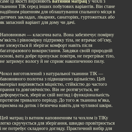
саме ці якості вирізняють
ватяний матрац
у чохлі з
тканини ТІК серед інших побутових варіантів. Він стане
надійним рішенням для облаштування спального місця в
дитячих закладах, лікарнях, санаторіях, гуртожитках або
як запасний варіант для дому чи дачі.
Наповнювач — класична вата. Вона забезпечує помірну
м’якість і рівномірну підтримку тіла, не втрачає об’єму,
не злежується й зберігає комфорт навіть після
багаторазового використання. Завдяки своїй природній
основі, вата добре пропускає повітря, не перегріває тіло,
не затримує вологу й не сприяє накопиченню пилу.
Чохол виготовлений з натуральної тканини ТІК —
бавовняного полотна з підвищеною щільністю. Цей
матеріал вирізняється міцністю, стійкістю до частого
прання та довговічністю. Він не розтягується, не
деформується, зберігає свій вигляд і функціональність
протягом тривалого періоду. До того ж тканина м’яка,
приємна на дотик і безпечна навіть для чутливої шкіри.
Цей матрац із ватним наповненням та чохлом із ТІКу
легко скручується для зберігання, швидко провітрюється
і не потребує складного догляду. Практичний вибір для