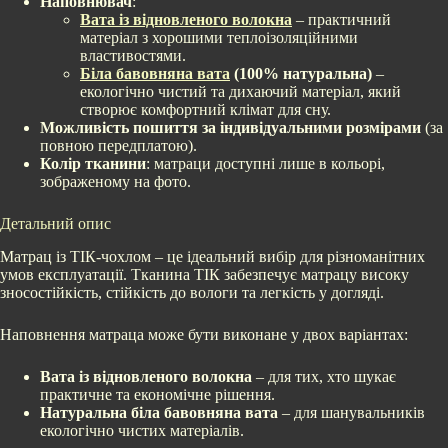
Наповнювач
:
Вата із відновленого волокна
– практичний
матеріал з хорошими теплоізоляційними
властивостями.
Біла бавовняна вата
(100% натуральна)
–
екологічно чистий та дихаючий матеріал, який
створює комфортний клімат для сну.
Можливість пошиття за індивідуальними розмірами
(за
повною передплатою).
Колір тканини
: матраци доступні лише в кольорі,
зображеному на фото.
Детальний опис
Матрац із ТІК-чохлом – це ідеальний вибір для різноманітних
умов експлуатації. Тканина ТІК забезпечує матрацу високу
зносостійкість, стійкість до вологи та легкість у догляді.
Наповнення матраца може бути виконане у двох варіантах:
Вата із відновленого волокна
– для тих, хто шукає
практичне та економічне рішення.
Натуральна біла бавовняна вата
– для шанувальників
екологічно чистих матеріалів.