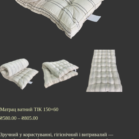
Матрац ватний ТІК 150×60
₴
580.00
–
₴
805.00
Зручний у користуванні, гігієнічний і витривалий —