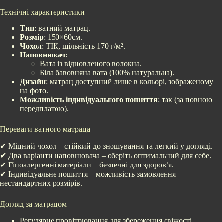
Технічні характеристики
Тип
: ватний матрац.
Розмір
: 150×60см.
Чохол
: ТІК, щільність 170 г/м².
Наповнювач
:
Вата із відновленого волокна.
Біла бавовняна вата (100% натуральна).
Дизайн
: матрац доступний лише в кольорі, зображеному
на фото.
Можливість індивідуального пошиття
: так (за повною
передплатою).
Переваги ватного матраца
✔ Міцний чохол – стійкий до зношування та легкий у догляді.
✔ Два варіанти наповнювача – оберіть оптимальний для себе.
✔ Гіпоалергенні матеріали – безпечні для здоров’я.
✔ Індивідуальне пошиття – можливість замовлення
нестандартних розмірів.
Догляд за матрацом
Регулярне провітрювання для збереження свіжості.