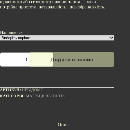
щоденного або сезонного використання — коли
потрібна простота, натуральність і перевірена якість.
Наповнювач
Матрац
Додати в кошик
ватний
ТІК
150x60
кількість
АРТИКУЛ:
НЕВІДОМО
КАТЕГОРІЯ:
МАТРАЦИ ВАТНІ ТІК
Опис