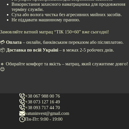
Використання захисного наматрацника для продовження
терміну служби.
Суха або волога чистка без агресивних мийних засобів.
Не піддавати машинному пранню.
Замовляйте ватний матрац “ТІК 150×60” вже сьогодні!
💳
Оплата
– онлайн, банківським переказом або післяплатою.
📦
Доставка по всій Україні
– в межах 2-5 робочих днів.
🔹 Обирайте комфорт та якість – матрац, який служитиме довго!
😊
+38 067 988 00 76
+38 073 127 16 49
+38 093 717 44 70
vatuninvest@gmail.com
Пн-Пт: 9:00 - 19:00