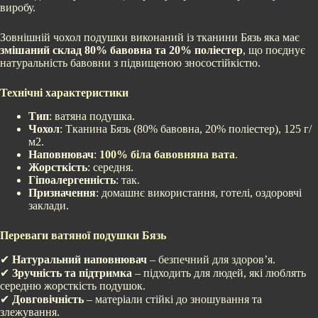
виробу.
Зовнішній чохол подушки виконаний із тканини Бязь яка має
змішаний склад 80% бавовна та 20% поліестер
, що поєднує
натуральність бавовни з підвищеною зносостійкістю.
Технічні характеристики
Тип
: ватяна подушка.
Чохол
: Тканина Бязь (80% бавовна, 20% поліестер), 125 г/
м2.
Наповнювач
:
100% біла бавовняна вата
.
Жорсткість
: середня.
Гіпоалергенність
: так.
Призначення
: домашнє використання, готелі, оздоровчі
заклади.
Переваги ватяної подушки Бязь
✔
Натуральний наповнювач
– безпечний для здоров’я.
✔
Зручність та підтримка
– підходить для людей, які люблять
середню жорсткість подушок.
✔
Довговічність
– матеріали стійкі до зношування та
злежування.