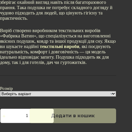
зберігає охайний вигляд навіть після багаторазового
прання. Така подушка не потребує складного догляду й
чудово підходить для людей, що цінують гігієну та
практичність.
Виріб створено виробником текстильних виробів
«Фабрика Ватин», що спеціалізується на виготовленні
якісних подушок, ковдр та іншої продукції для сну. Якщо
ви шукаєте надійні
текстильні вироби
, які поєднують
натуральність, комфорт і довговічність — ця модель
ідеально відповідає запиту. Подушка підходить як для
дому, так і для готелів, дач чи гуртожитків.
Розмір
Подушка
Додати в кошик
Ватяна
Бязь
кількість