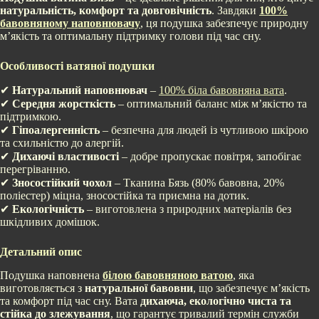
натуральність, комфорт та довговічність
. Завдяки
100%
бавовняному наповнювачу
, ця подушка забезпечує природну
м’якість та оптимальну підтримку голови під час сну.
Особливості ватяної подушки
✔
Натуральний наповнювач
–
100% біла бавовняна вата
.
✔
Середня жорсткість
– оптимальний баланс між м’якістю та
підтримкою.
✔
Гіпоалергенність
– безпечна для людей із чутливою шкірою
та схильністю до алергій.
✔
Дихаючі властивості
– добре пропускає повітря, запобігає
перегріванню.
✔
Зносостійкий чохол
– Тканина Бязь (80% бавовна, 20%
поліестер) міцна, зносостійка та приємна на дотик.
✔
Екологічність
– виготовлена з природних матеріалів без
шкідливих домішок.
Детальний опис
Подушка наповнена
білою бавовняною ватою
, яка
виготовляється з
натуральної бавовни
, що забезпечує м’якість
та комфорт під час сну. Вата
дихаюча, екологічно чиста та
стійка до злежування
, що гарантує тривалий термін служби