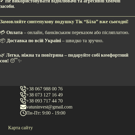
✔
Не використовувати відбілювачі та агресивні хімічні
засоби
.
Замовляйте синтепухову подушку Тік “Біла” вже сьогодні!
💳
Оплата
– онлайн, банківським переказом або післяплатою.
📦
Доставка по всій Україні
– швидко та зручно.
🌿
Легка, ніжна та повітряна – подаруйте собі комфортний
сон!
😴✨
+38 067 988 00 76
+38 073 127 16 49
+38 093 717 44 70
vatuninvest@gmail.com
Пн-Пт: 9:00 - 19:00
Карта сайту