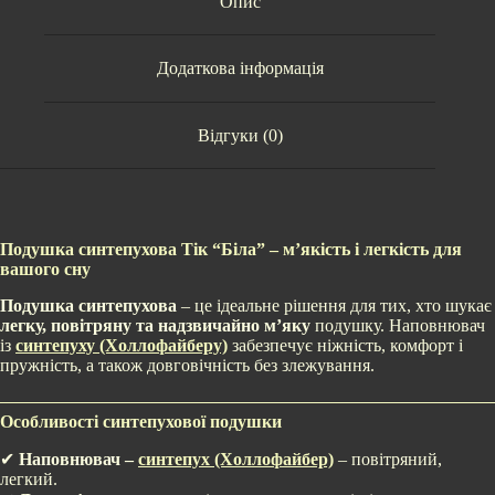
Опис
Додаткова інформація
Відгуки (0)
Подушка синтепухова Тік “Біла” – м’якість і легкість для
вашого сну
Подушка синтепухова
– це ідеальне рішення для тих, хто шукає
легку, повітряну та надзвичайно м’яку
подушку. Наповнювач
із
синтепуху (Холлофайберу)
забезпечує ніжність, комфорт і
пружність, а також довговічність без злежування.
Особливості синтепухової подушки
✔
Наповнювач –
синтепух (Холлофайбер)
– повітряний,
легкий.