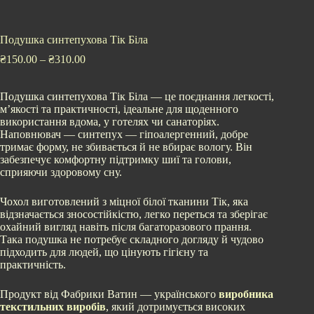
Подушка синтепухова Тік Біла
₴
150.00
–
₴
310.00
Подушка синтепухова Тік Біла — це поєднання легкості,
м’якості та практичності, ідеальне для щоденного
використання вдома, у готелях чи санаторіях.
Наповнювач — синтепух — гіпоалергенний, добре
тримає форму, не збивається й не вбирає вологу. Він
забезпечує комфортну підтримку шиї та голови,
сприяючи здоровому сну.
Чохол виготовлений з міцної білої тканини Тік, яка
відзначається зносостійкістю, легко переться та зберігає
охайний вигляд навіть після багаторазового прання.
Така подушка не потребує складного догляду й чудово
підходить для людей, що цінують гігієну та
практичність.
Продукт від Фабрики Ватин — українського
виробника
текстильних виробів
, який дотримується високих