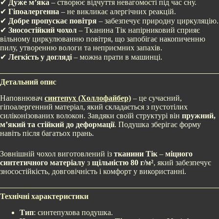
✔
Дуже м’яка
– створює відчуття невагомості під час сну.
✔
Гіпоалергенна
– не викликає алергічних реакцій.
✔
Добре пропускає повітря
– забезпечує природну циркуляцію.
✔
Зносостійкий чохол
– Тканина Тік напірниковий сприяє
вільному циркулюванню повітря, що запобігає накопиченню
пилу, утворенню вологи та неприємних запахів.
✔
Легкість у догляді
– можна прати в машинці.
Детальний опис
Наповнювач
синтепух (Холлофайбер)
– це сучасний,
гіпоалергенний матеріал, який складається з пустотілих
силіконізованих волокон. Завдяки своїй структурі він
пружний,
м’який та стійкий до деформації
. Подушка зберігає форму
навіть після багатьох прань.
Зовнішній чохол виготовлений із
тканини Тік
–
міцного
синтетичного матеріалу
з
щільністю 80 г/м²
, який забезпечує
зносостійкість, довговічність і комфорт у використанні.
Технічні характеристики
Тип
: синтепухова подушка.