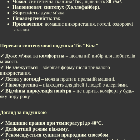
Чохол
: синтетична тканина
Тік
, щільність
80 г/м²
.
Наповнювач
:
синтепух (Холлофайбер)
.
Жорсткість
: дуже м’яка.
Гіпоалергенність
: так.
Призначення
: домашнє використання, готелі, оздоровчі
заклади.
Переваги синтепухової подушки Тік “Біла”
✔
Дуже м’яка та комфортна
– ідеальний вибір для любителів
м’якості.
✔
Не злежується
– зберігає форму після тривалого
використання.
✔
Легка у догляді
– можна прати в пральній машині.
✔
Гіпоалергенна
– підходить для дітей і людей з алергіями.
✔
Відмінна циркуляція повітря
– не парить, комфорт у будь-
яку пору року.
Догляд за подушкою
✔
Машинне прання при температурі до 40°C
.
✔
Делікатний режим віджиму
.
✔
Рекомендується сушити природним способом
.