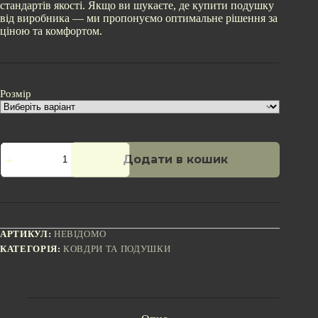
стандартів якості. Якщо ви шукаєте, де купити подушку
від виробника — ми пропонуємо оптимальне рішення за
ціною та комфортом.
Розмір
Подушка
Додати в кошик
синтепухова
Тік
Біла
кількість
АРТИКУЛ:
НЕВІДОМО
КАТЕГОРІЯ:
КОВДРИ ТА ПОДУШКИ