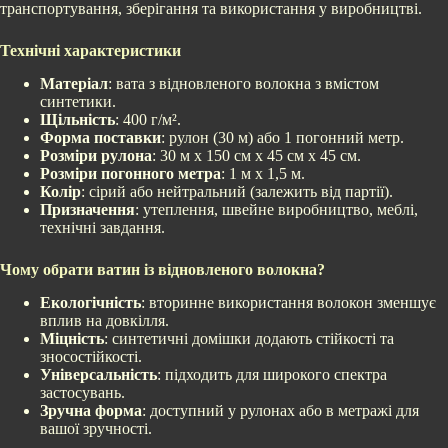
транспортування, зберігання та використання у виробництві.
Технічні характеристики
Матеріал
: вата з відновленого волокна з вмістом
синтетики.
Щільність
: 400 г/м².
Форма поставки
: рулон (30 м) або 1 погонний метр.
Розміри рулона
: 30 м х 150 см х 45 см х 45 см.
Розміри погонного метра
: 1 м х 1,5 м.
Колір
: сірий або нейтральний (залежить від партії).
Призначення
: утеплення, швейне виробництво, меблі,
технічні завдання.
Чому обрати ватин із відновленого волокна?
Екологічність
: вторинне використання волокон зменшує
вплив на довкілля.
Міцність
: синтетичні домішки додають стійкості та
зносостійкості.
Універсальність
: підходить для широкого спектра
застосувань.
Зручна форма
: доступний у рулонах або в метражі для
вашої зручності.