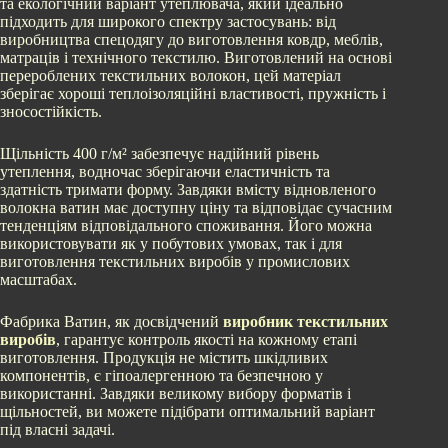
та екологічний варіант утеплювача, який ідеально
підходить для широкого спектру застосувань: від
виробництва спецодягу до виготовлення ковдр, меблів,
матраців і технічного текстилю. Виготовлений на основі
перероблених текстильних волокон, цей матеріал
зберігає хороші теплоізоляційні властивості, пружність і
зносостійкість.
Щільність 400 г/м² забезпечує надійний рівень
утеплення, водночас зберігаючи еластичність та
здатність тримати форму. Завдяки вмісту відновленого
волокна ватин має доступну ціну та відповідає сучасним
тенденціям відповідального споживання. Його можна
використовувати як у побутових умовах, так і для
виготовлення текстильних виробів у промислових
масштабах.
Фабрика Ватин, як досвідчений
виробник текстильних
виробів
, гарантує контроль якості на кожному етапі
виготовлення. Продукція не містить шкідливих
компонентів, є гіпоалергенною та безпечною у
використанні. Завдяки великому вибору форматів і
щільностей, ви можете підібрати оптимальний варіант
під власні задачі.