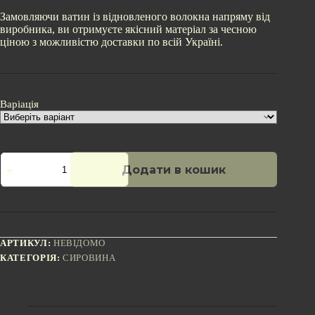
Замовляючи ватин із відновленого волокна напряму від
виробника, ви отримуєте якісний матеріал за чесною
ціною з можливістю доставки по всій Україні.
Варіація
Ватин
Додати в кошик
із
відновленого
волокна
400
г/
м²
кількість
АРТИКУЛ:
НЕВІДОМО
КАТЕГОРІЯ:
СИРОВИНА