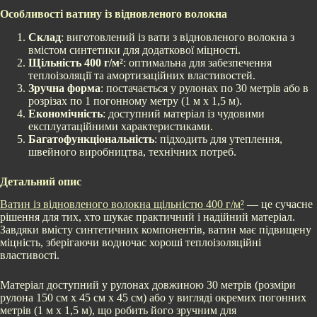
Особливості ватину із відновленого волокна
Склад
: виготовлений із вати з відновленого волокна з
вмістом синтетики для додаткової міцності.
Щільність 400 г/м²
: оптимальна для забезпечення
теплоізоляції та амортизаційних властивостей.
Зручна форма
: постачається у рулонах по 30 метрів або в
розрізах по 1 погонному метру (1 м х 1,5 м).
Економічність
: доступний матеріал із чудовими
експлуатаційними характеристиками.
Багатофункціональність
: підходить для утеплення,
швейного виробництва, технічних потреб.
Детальний опис
Ватин із відновленого волокна щільністю 400 г/м²
— це сучасне
рішення для тих, хто шукає практичний і надійний матеріал.
Завдяки вмісту синтетичних компонентів, ватин має підвищену
міцність, зберігаючи водночас хороші теплоізоляційні
властивості.
Матеріал доступний у рулонах довжиною 30 метрів (розміри
рулона 150 см х 45 см х 45 см) або у вигляді окремих погонних
метрів (1 м х 1,5 м), що робить його зручним для