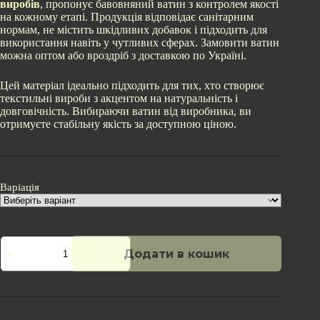
виробів
, пропонує бавовняний ватин з контролем якості
на кожному етапі. Продукція відповідає санітарним
нормам, не містить шкідливих добавок і підходить для
використання навіть у чутливих сферах. Замовити ватин
можна оптом або вроздріб з доставкою по Україні.
Цей матеріал ідеально підходить для тих, хто створює
текстильні вироби з акцентом на натуральність і
довговічність. Вибираючи ватин від виробника, ви
отримуєте стабільну якість за доступною ціною.
Варіація
Білий
Додати в кошик
бавовняний
ватин
400
г/
м²
кількість