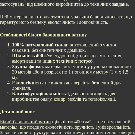
застосувань: від швейного виробництва до технічних завдань.
Цей матеріал виготовляється з натуральної бавовняної вати, що
гарантує його безпеку, екологічність і довговічність.
Особливості білого бавовняного ватину
100% натуральний склад
: виготовлений з чистої
бавовни, без синтетичних домішок.
Щільність 400 г/м²
: чудово підходить для утеплення,
амортизації та інших технічних потреб.
Зручна форма
: матеріал доступний у рулонах довжиною
30 метрів або в розрізах по 1 погонному метру (1 м х 1,5
м).
Екологічність
: не викликає алергії та безпечний для
довкілля.
Багатофункціональність
: ідеально підходить для
виробництва одягу,
ковдр
, меблів та теплоізоляції.
Детальний опис
Білий бавовняний ватин
щільністю 400 г/м² — це натуральний
матеріал, що поєднує екологічність, зручність і універсальність.
Завдяки своїй структурі ватин забезпечує надійну теплоізоляцію,