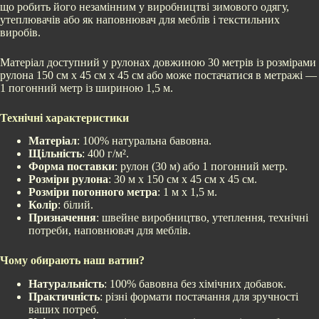
що робить його незамінним у виробництві зимового одягу,
утеплювачів або як наповнювач для меблів і текстильних
виробів.
Матеріал доступний у рулонах довжиною 30 метрів із розмірами
рулона 150 см х 45 см х 45 см або може постачатися в метражі —
1 погонний метр із шириною 1,5 м.
Технічні характеристики
Матеріал
: 100% натуральна бавовна.
Щільність
: 400 г/м².
Форма поставки
: рулон (30 м) або 1 погонний метр.
Розміри рулона
: 30 м х 150 см х 45 см х 45 см.
Розміри погонного метра
: 1 м х 1,5 м.
Колір
: білий.
Призначення
: швейне виробництво, утеплення, технічні
потреби, наповнювач для меблів.
Чому обирають наш ватин?
Натуральність
: 100% бавовна без хімічних добавок.
Практичність
: різні формати постачання для зручності
ваших потреб.