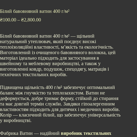
Білий бавовняний ватин 400 г/м²
₴
100.00
–
₴
2,800.00
Білий бавовняний ватин 400 г/м² — щільний
натуральний утеплювач, який поєднує високі
теплоізоляційні властивості, м’якість та екологічність.
Виготовлений із очищеного бавовняного волокна, цей
матеріал ідеально підходить для застосування в
швейному та меблевому виробництві, а також у
виготовленні ковдр, подушок, спецодягу, матраців і
технічних текстильних виробів.
Підвищена щільність 400 г/м² забезпечує оптимальний
баланс між гнучкістю та теплозахистом. Ватин не
деформується, добре тримає форму, стійкий до стирання
та має довгий термін служби. Завдяки гіпоалергенним
властивостям підходить для дитячих і медичних виробів.
Колір — класичний білий, що забезпечує універсальність
у виробництві.
Фабрика Ватин — надійний
виробник текстильних