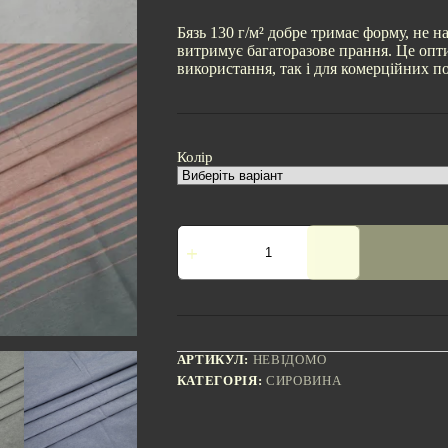
Бязь 130 г/м² добре тримає форму, не н
витримує багаторазове прання. Це опт
використання, так і для комерційних п
Колір
Тканина
Бязь
|
Ширина
220
см
|
Щільність
АРТИКУЛ:
НЕВІДОМО
130
КАТЕГОРІЯ:
СИРОВИНА
г/
м2
кількість