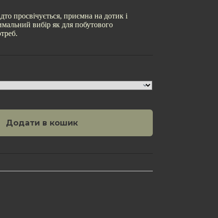
адто просвічується, приємна на дотик і
имальний вибір як для побутового
отреб.
Додати в кошик