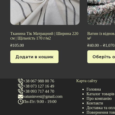
Тканина Тік Матрацний | Ширина 220
Ватин із віднов
см | Щільність 170 г/м2
м²
₴
105.00
₴
40.00
–
₴
1,070
Цей
Додати в кошик
Оберіть о
товар
має
кілька
варіантів.
Параметри
можна
Карта сайту
+38 067 988 00 76
вибрати
+38 073 127 16 49
Головна
на
+38 093 717 44 70
Каталог товарів
сторінці
vatuninvest@gmail.com
Про компанію
товару
Пн-Пт: 9:00 - 19:00
Контакти
Доставка та опл
Повернення тов