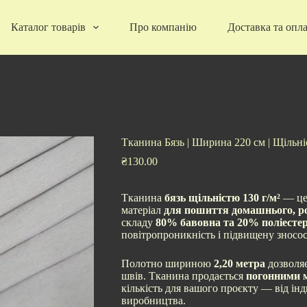
Каталог товарів
Про компанію
Доставка та опл
ь 130 г/м2
Тканина Бязь | Ширина 220 см | Щільні
₴
130.00
Тканина
бязь щільністю 130 г/м²
— це 
матеріал
для пошиття домашнього, ро
складу
80% бавовна та 20% поліесте
повітропроникність і підвищену зносос
Полотно шириною
2,20 метра
дозволяє
швів. Тканина продається
погонними 
кількість для вашого проєкту — від ін
виробництва.