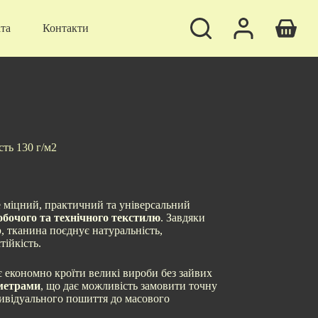
ата
Контакти
Кошик
сть 130 г/м2
міцний, практичний та універсальний
бочого та технічного текстилю
. Завдяки
р
, тканина поєднує натуральність,
тійкість.
 економно кроїти великі вироби без зайвих
метрами
, що дає можливість замовити точну
дивідуального пошиття до масового