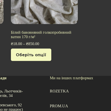
Білий бавовняний голкопробивний
ватин 170 г/м²
₴
18.00
–
₴
850.00
Цей
Оберіть опції
товар
має
кілька
варіантів.
Параметри
можна
лади
Ми на інших платформах
вибрати
на
сторінці
ь, Льотчиків-
ROZETKA
товару
елів, 34
ревського, 92
PROM.UA
во не працює)