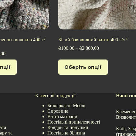
леного волокна 400 г/
Білий бавовняний ватин 400 г/м²
₴
100.00
–
₴
2,800.00
.00
Цей
пції
Оберіть опції
товар
має
кілька
варіантів.
Параметри
можна
Категорії продукції
Наші ск
вибрати
Безкаркасні Меблі
на
Сировина
сторінці
Кременец
Ватні матраци
товару
Визволит
Постільні приналежності
ата
Ковдри та подушки
Київ, Зак
ару та
Постільна білизна
(тимчасо