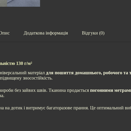
Опис
Додаткова інформація
Відгуки (0)
ьністю 130 г/м²
ніверсальний матеріал
для пошиття домашнього, робочого та 
 підвищену зносостійкість.
вироби без зайвих швів. Тканина продається
погонними метрам
ва.
мна на дотик і витримує багаторазове прання. Це оптимальний виб