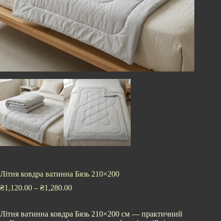
Літня ковдра ватинна Бязь 210×200
₴
1,120.00
–
₴
1,280.00
Літня ватинна ковдра Бязь 210×200 см — практичний