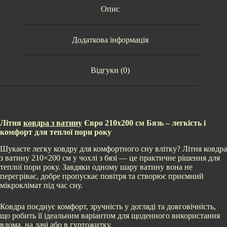
Опис
Додаткова інформація
Відгуки (0)
Літня
ковдра з ватину
Євро 210х200 см Бязь – легкість і
комфорт для теплої пори року
Шукаєте легку ковдру для комфортного сну влітку? Літня ковдра
з ватину 210×200 см у чохлі з бязі — це практичне рішення для
теплої пори року. Завдяки одному шару ватину вона не
перегріває, добре пропускає повітря та створює приємний
мікроклімат під час сну.
Ковдра поєднує комфорт, зручність у догляді та довговічність,
що робить її ідеальним варіантом для щоденного використання
вдома, на дачі або в гуртожитку.