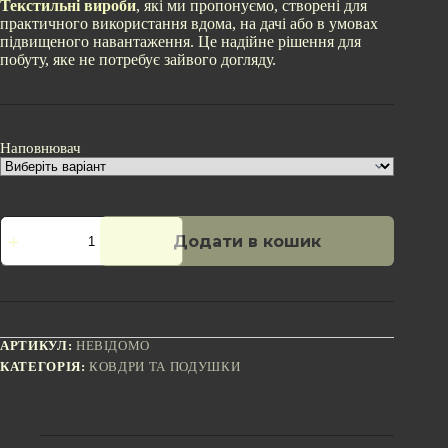
Текстильні вироби
, які ми пропонуємо, створені для
практичного використання вдома, на дачі або в умовах
підвищеного навантаження. Це надійне рішення для
побуту, яке не потребує зайвого догляду.
Наповнювач
Літня
Додати в кошик
ковдра
ватинна
Бязь
210x200
кількість
АРТИКУЛ:
НЕВІДОМО
КАТЕГОРІЯ:
КОВДРИ ТА ПОДУШКИ