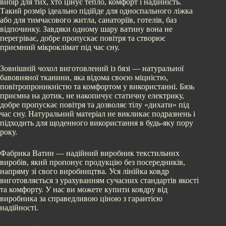
вибір для тих, хто цінує тепло, комфорт і надійність.
Такий розмір ідеально підійде для односпального ліжка
або для тимчасового житла, санаторіїв, готелів, баз
відпочинку. Завдяки одному шару ватину вона не
перегріває, добре пропускає повітря та створює
приємний мікроклімат під час сну.
Зовнішній чохол виготовлений із бязі — натуральної
бавовняної тканини, яка відома своєю міцністю,
повітропроникністю та комфортом у використанні. Бязь
приємна на дотик, не накопичує статичну електрику,
добре пропускає повітря та дозволяє тілу «дихати» під
час сну. Натуральний матеріал не викликає подразнень і
підходить для щоденного використання в будь-яку пору
року.
Фабрика Ватин — надійний виробник текстильних
виробів, який пропонує продукцію без посередників,
напряму зі свого виробництва. Уся лінійка ковдр
виготовляється з урахуванням сучасних стандартів якості
та комфорту. У нас ви можете купити ковдру від
виробника за справедливою ціною з гарантією
надійності.