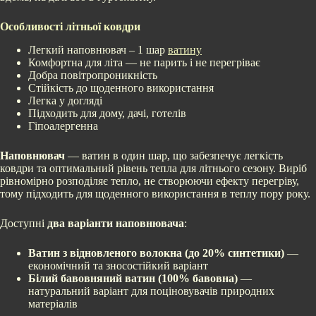
Особливості літньої ковдри
Легкий наповнювач – 1 шар
ватину
Комфортна для літа — не парить і не перегріває
Добра повітропроникність
Стійкість до щоденного використання
Легка у догляді
Підходить для дому, дачі, готелів
Гіпоалергенна
Наповнювач
— ватин в один шар, що забезпечує легкість
ковдри та оптимальний рівень тепла для літнього сезону. Виріб
рівномірно розподіляє тепло, не створюючи ефекту перегріву,
тому підходить для щоденного використання в теплу пору року.
Доступні
два варіанти наповнювача
:
Ватин з відновленого волокна (до 20% синтетики)
—
економічний та зносостійкий варіант
Білий бавовняний ватин (100% бавовна)
—
натуральний варіант для поціновувачів природних
матеріалів