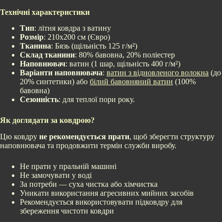
Технічні характеристики
Тип
: літня ковдра з ватину
Розмір
: 210х200 см (Євро)
Тканина
: Бязь (щільність 125 г/м²)
Склад тканини
: 80% бавовна, 20% поліестер
Наповнювач
: ватин (1 шар, щільність 400 г/м²)
Варіанти наповнювача
:
ватин з відновленого волокна
(до
20% синтетики) або
білий бавовняний ватин
(100%
бавовна)
Сезонність
: для теплої пори року.
Як доглядати за ковдрою?
Цю ковдру
не рекомендується прати
, щоб зберегти структуру
наповнювача та продовжити термін служби виробу.
Не прати у пральній машині
Не замочувати у воді
За потреби — суха чистка або хімчистка
Уникати використання агресивних мийних засобів
Рекомендується використовувати підковдру для
збереження чистоти ковдри